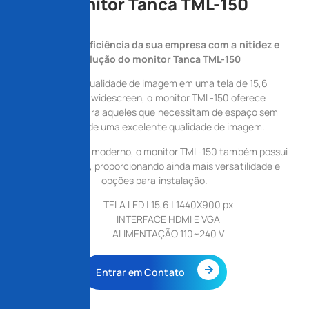
Monitor Tanca TML-150
Aprimore a eficiência da sua empresa com a nitidez
e
resolução do monitor Tanca TML-150
Com alta qualidade de imagem em uma tela de 15,6
polegadas widescreen, o monitor TML-150 oferece
vantagens para aqueles que necessitam de espaço sem
abrir mão de uma excelente qualidade de imagem.
Com um design moderno, o monitor TML-150 também possui
furação VESA, proporcionando ainda mais versatilidade e
opções para instalação.
TELA LED | 15,6 | 1440X900 px
INTERFACE HDMI E VGA
ALIMENTAÇÃO 110~240 V
Entrar em Contato