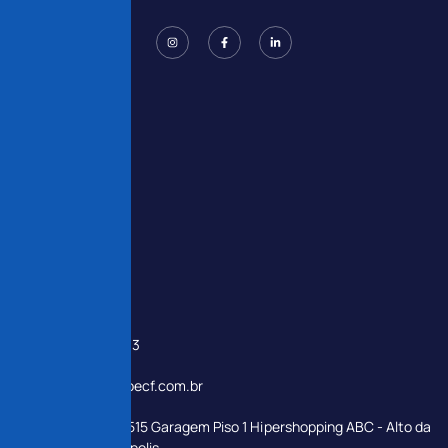
Links Úteis
Home
Sobre
Serviços
Contato
Contatos
24 2237-0013
contato@rioecf.com.br
R. Teresa, 1.515 Garagem Piso 1 Hipershopping ABC - Alto da
Serra, Petrópolis