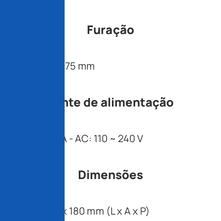
1000:1
Furação
VESA 75 x 75 mm
Fonte de alimentação
12 V - 2,5 A - AC: 110 ~ 240 V
Dimensões
372 x 313 x 180 mm (L x A x P)